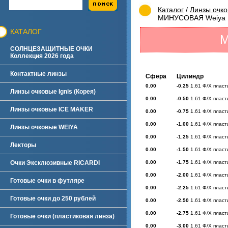
Каталог
/
Линзы очк
МИНУСОВАЯ Weiya
КАТАЛОГ
М
СОЛНЦЕЗАЩИТНЫЕ ОЧКИ
Коллекция 2026 года
Контактные линзы
Сфера
Цилиндр
0.00
-0.25
1.61 Ф/Х пласт
Линзы очковые Ignis (Корея)
0.00
-0.50
1.61 Ф/Х пласт
Линзы очковые ICE MAKER
0.00
-0.75
1.61 Ф/Х пласт
0.00
-1.00
1.61 Ф/Х пласт
Линзы очковые WEIYA
0.00
-1.25
1.61 Ф/Х пласт
Лекторы
0.00
-1.50
1.61 Ф/Х пласт
Очки Эксклюзивные RICARDI
0.00
-1.75
1.61 Ф/Х пласт
0.00
-2.00
1.61 Ф/Х пласт
Готовые очки в футляре
0.00
-2.25
1.61 Ф/Х пласт
Готовые очки до 250 рублей
0.00
-2.50
1.61 Ф/Х пласт
0.00
-2.75
1.61 Ф/Х пласт
Готовые очки (пластиковая линза)
0.00
-3.00
1.61 Ф/Х пласт