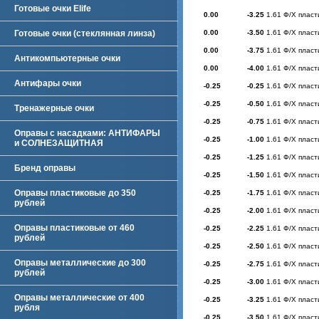
Готовые очки Elife
0.00
-3.25
1.61 Ф/Х пласт
Готовые очки (стеклянная линза)
0.00
-3.50
1.61 Ф/Х пласт
0.00
-3.75
1.61 Ф/Х пласт
Антикомпьютерные очки
0.00
-4.00
1.61 Ф/Х пласт
Антифары очки
-0.25
-0.25
1.61 Ф/Х пласт
-0.25
-0.50
1.61 Ф/Х пласт
Тренажерные очки
-0.25
-0.75
1.61 Ф/Х пласт
Оправы с насадками: АНТИФАРЫ
-0.25
-1.00
1.61 Ф/Х пласт
и СОЛНЕЗАЩИТНАЯ
-0.25
-1.25
1.61 Ф/Х пласт
Бренд оправы
-0.25
-1.50
1.61 Ф/Х пласт
Оправы пластиковые до 350
-0.25
-1.75
1.61 Ф/Х пласт
рублей
-0.25
-2.00
1.61 Ф/Х пласт
Оправы пластиковые от 460
-0.25
-2.25
1.61 Ф/Х пласт
рублей
-0.25
-2.50
1.61 Ф/Х пласт
Оправы металлические до 300
-0.25
-2.75
1.61 Ф/Х пласт
рублей
-0.25
-3.00
1.61 Ф/Х пласт
Оправы металлические от 400
-0.25
-3.25
1.61 Ф/Х пласт
рубля
-0.25
-3.50
1.61 Ф/Х пласт