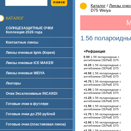
Каталог
/
Линзы очк
D75 Weiya
КАТАЛОГ
М
СОЛНЦЕЗАЩИТНЫЕ ОЧКИ
Коллекция 2026 года
1.56 полароидн
Контактные линзы
+Рефракция
Линзы очковые Ignis (Корея)
0.00
1.56 полароидные с
антибликом СЕРЫЕ D75
Линзы очковые ICE MAKER
+0.25
1.56 полароидные с
антибликом СЕРЫЕ D75
Линзы очковые WEIYA
+0.50
1.56 полароидные с
антибликом СЕРЫЕ D75
+0.75
1.56 полароидные с
Лекторы
антибликом СЕРЫЕ D75
+1.00
1.56 полароидные с
антибликом СЕРЫЕ D75
Очки Эксклюзивные RICARDI
+1.25
1.56 полароидные с
антибликом СЕРЫЕ D75
Готовые очки в футляре
+1.50
1.56 полароидные с
антибликом СЕРЫЕ D75
Готовые очки до 250 рублей
+1.75
1.56 полароидные с
антибликом СЕРЫЕ D75
+2.00
1.56 полароидные с
Готовые очки (пластиковая линза)
антибликом СЕРЫЕ D75
+2.25
1.56 полароидные с