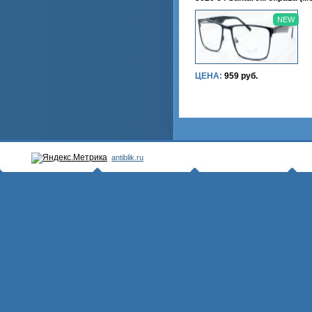
NEW
ЦЕНА:
959 руб.
antiblik.ru