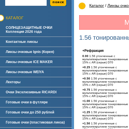
Каталог
/
Линзы очк
КАТАЛОГ
М
СОЛНЦЕЗАЩИТНЫЕ ОЧКИ
Коллекция 2026 года
1.56 тонирован
Контактные линзы
+Рефракция
Линзы очковые Ignis (Корея)
0.00
1.56 утонченные с
мультипокрытием тонированные
Линзы очковые ICE MAKER
15% с AR (серые) D70
+0.25
1.56 утонченные с
мультипокрытием тонированные
Линзы очковые WEIYA
15% с AR (серые) D70
+0.50
1.56 утонченные с
Лекторы
мультипокрытием тонированные
15% с AR (серые) D70
+0.75
1.56 утонченные с
Очки Эксклюзивные RICARDI
мультипокрытием тонированные
15% с AR (серые) D70
+1.00
1.56 утонченные с
Готовые очки в футляре
мультипокрытием тонированные
15% с AR (серые) D70
Готовые очки до 250 рублей
+1.25
1.56 утонченные с
мультипокрытием тонированные
15% с AR (серые) D70
Готовые очки (пластиковая линза)
+1.50
1.56 утонченные с
мультипокрытием тонированные