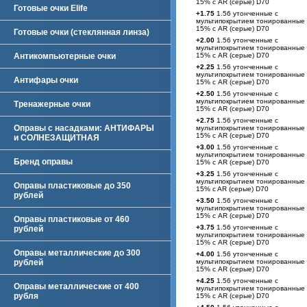
15% с AR (серые) D70
Готовые очки Elife
+1.75
1.56 утонченные с
мультипокрытием тонированные
15% с AR (серые) D70
Готовые очки (стеклянная линза)
+2.00
1.56 утонченные с
мультипокрытием тонированные
Антикомпьютерные очки
15% с AR (серые) D70
+2.25
1.56 утонченные с
мультипокрытием тонированные
Антифары очки
15% с AR (серые) D70
+2.50
1.56 утонченные с
мультипокрытием тонированные
Тренажерные очки
15% с AR (серые) D70
+2.75
1.56 утонченные с
Оправы с насадками: АНТИФАРЫ
мультипокрытием тонированные
15% с AR (серые) D70
и СОЛНЕЗАЩИТНАЯ
+3.00
1.56 утонченные с
мультипокрытием тонированные
Бренд оправы
15% с AR (серые) D70
+3.25
1.56 утонченные с
мультипокрытием тонированные
Оправы пластиковые до 350
15% c AR (серые) D70
рублей
+3.50
1.56 утонченные с
мультипокрытием тонированные
15% с AR (серые) D70
Оправы пластиковые от 460
+3.75
1.56 утонченные с
рублей
мультипокрытием тонированные
15% с AR (серые) D70
Оправы металлические до 300
+4.00
1.56 утонченные с
рублей
мультипокрытием тонированные
15% с AR (серые) D70
+4.25
1.56 утонченные с
Оправы металлические от 400
мультипокрытием тонированные
рубля
15% с AR (серые) D70